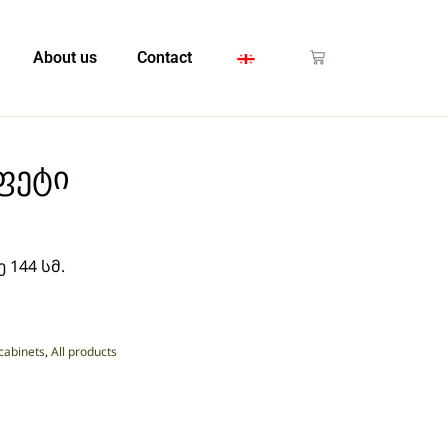
About us
Contact
ფეტი
 144 სმ.
cabinets
,
All products